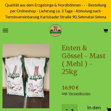
Qualität aus dem Erzgebirge & Nordböhmen - - - Bestellung
Zum
per Onlineshop - Lieferung ca. 3 Tage - Abholung nach
Hauptinhalt
Terminvereinbarung Karlsbader Straße 90, Sehmatal-Sehma
springen
Enten &
Gössel - Mast
( Mehl ) -
25kg
16,90 €
zzgl.
Versandkosten
In den