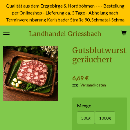
Qualität aus dem Erzgebirge & Nordböhmen - - - Bestellung
Zum
per Onlineshop - Lieferung ca. 3 Tage - Abholung nach
Hauptinhalt
Terminvereinbarung Karlsbader Straße 90, Sehmatal-Sehma
springen
Landhandel Griessbach
Gutsblutwurst
geräuchert
6,69 €
zzgl.
Versandkosten
Menge
500g
1000g